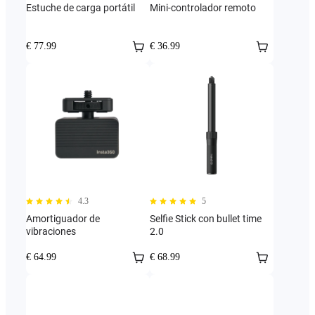
Estuche de carga portátil
Mini-controlador remoto
€ 77.99
€ 36.99
4.3
5
Amortiguador de
Selfie Stick con bullet time
vibraciones
2.0
€ 64.99
€ 68.99