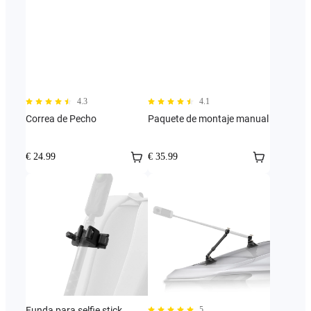
4.3
4.1
Correa de Pecho
Paquete de montaje manual
€ 24.99
€ 35.99
Funda para selfie stick
5