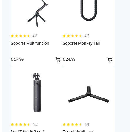
4.8
4.7
Soporte Multifunción
Soporte Monkey Tail
€ 57.99
€ 24.99
4.3
4.8
Mini Trípode 2 en 1
Trípode Multiuso