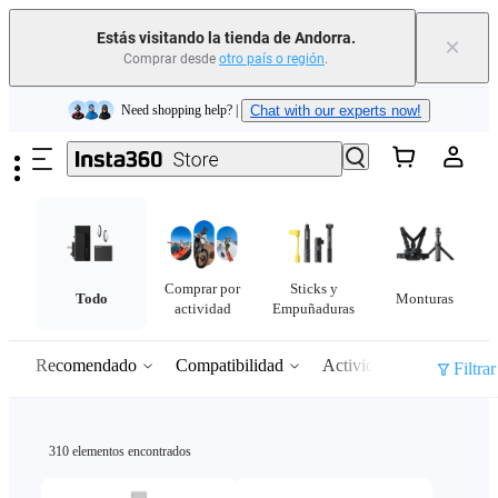
Insta360 Luna Ultra |
Ya disponible
| Envío gratuito
Estás visitando la tienda de Andorra.
×
Comprar desde
otro país o región
.
Need shopping help? |
Chat with our experts now!
Saltar al contenido principal
Insta360 Luna Ultra |
Ya disponible
| Envío gratuito
Comprar por
Sticks y
Todo
Monturas
actividad
Empuñaduras
Recomendado
Compatibilidad
Actividad
Filtrar
310 elementos encontrados