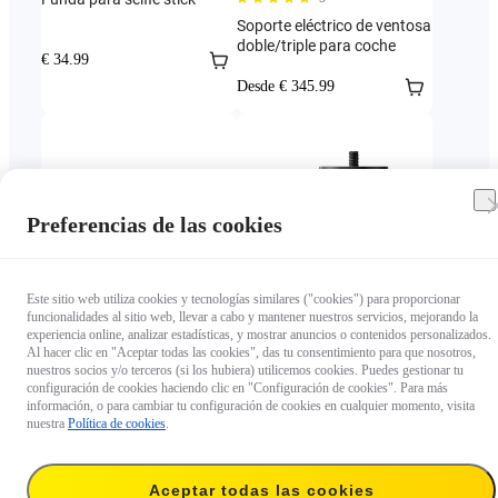
Soporte eléctrico de ventosa
doble/triple para coche
€ 34.99
Desde € 345.99
Preferencias de las cookies
Este sitio web utiliza cookies y tecnologías similares ("cookies") para proporcionar
funcionalidades al sitio web, llevar a cabo y mantener nuestros servicios, mejorando la
4.4
4.4
experiencia online, analizar estadísticas, y mostrar anuncios o contenidos personalizados.
Al hacer clic en "Aceptar todas las cookies", das tu consentimiento para que nosotros,
Montura para
Montura para
nuestros socios y/o terceros (si los hubiera) utilicemos cookies. Puedes gestionar tu
ciclocomputadores de
ciclocomputadores de
configuración de cookies haciendo clic en "Configuración de cookies". Para más
bicicleta
bicicleta
información, o para cambiar tu configuración de cookies en cualquier momento, visita
Desde € 42.99
Desde € 42.99
nuestra
Política de cookies
.
Aceptar todas las cookies