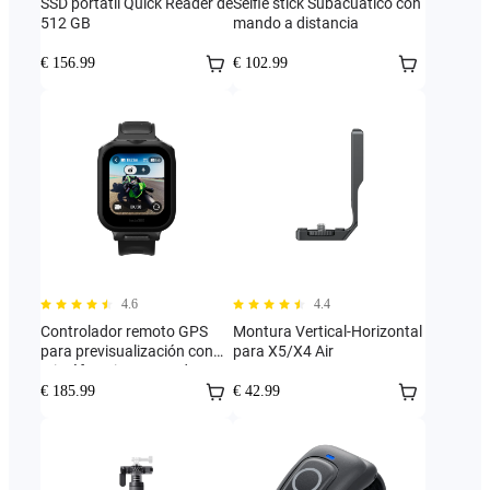
SSD portátil Quick Reader de
Selfie stick Subacuático con
512 GB
mando a distancia
€ 156.99
€ 102.99
4.6
4.4
Controlador remoto GPS
Montura Vertical-Horizontal
para previsualización con
para X5/X4 Air
micrófono incorporado
€ 185.99
€ 42.99