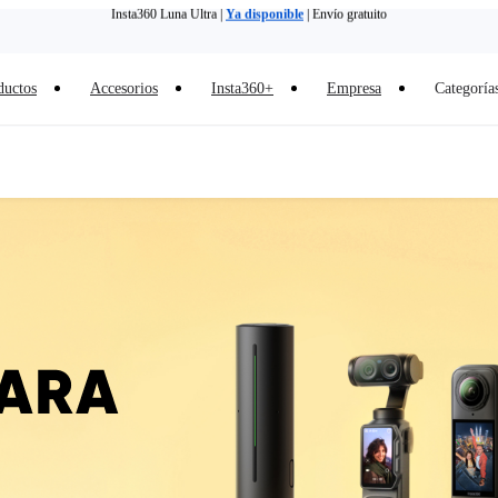
Insta360 Luna Ultra |
Ya disponible
| Envío gratuito
Need shopping help? |
Chat with our experts now!
ductos
Accesorios
Insta360+
Empresa
Categoría
Insta360 Luna Ultra |
Ya disponible
| Envío gratuito