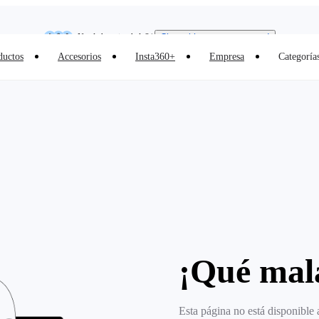
Insta360 Luna Ultra |
Ya disponible
| Envío gratuito
Need shopping help? |
Chat with our experts now!
ductos
Accesorios
Insta360+
Empresa
Categoría
Insta360 Luna Ultra |
Ya disponible
| Envío gratuito
¡Qué mala
Esta página no está disponible 