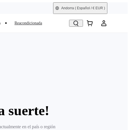
Andorra
( Español / € EUR )
s
Reacondicionada
 suerte!
actualmente en el país o región