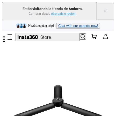
Estás visitando la tienda de Andorra.
×
Comprar desde
otro país o región
.
Insta360 Luna Ultra |
Ya disponible
| Envío gratuito
Saltar al contenido principal
Need shopping help? |
Chat with our experts now!
Insta360 Luna Ultra |
Ya disponible
| Envío gratuito