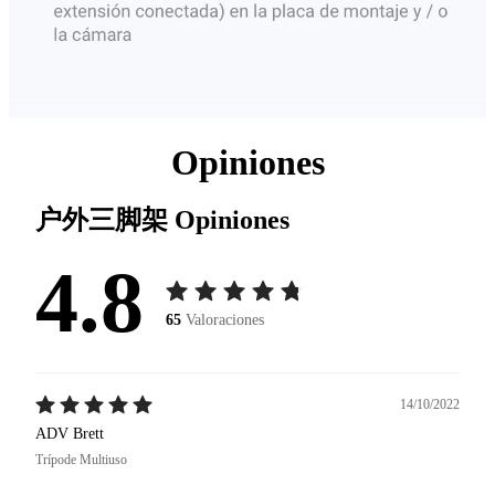
Opiniones
户外三脚架
Opiniones
4.8
65
Valoraciones
14/10/2022
ADV Brett
Trípode Multiuso