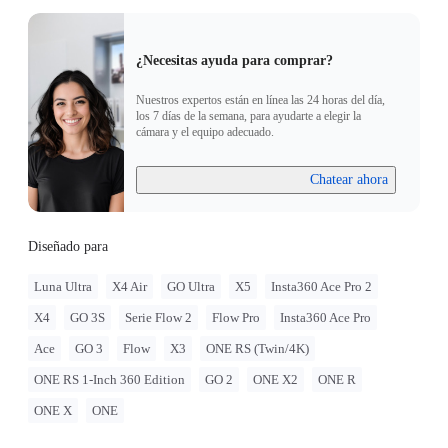
¿Necesitas ayuda para comprar?
Nuestros expertos están en línea las 24 horas del día,
los 7 días de la semana, para ayudarte a elegir la
cámara y el equipo adecuado.
Chatear ahora
Diseñado para
Luna Ultra
X4 Air
GO Ultra
X5
Insta360 Ace Pro 2
X4
GO 3S
Serie Flow 2
Flow Pro
Insta360 Ace Pro
Ace
GO 3
Flow
X3
ONE RS (Twin/4K)
ONE RS 1-Inch 360 Edition
GO 2
ONE X2
ONE R
ONE X
ONE