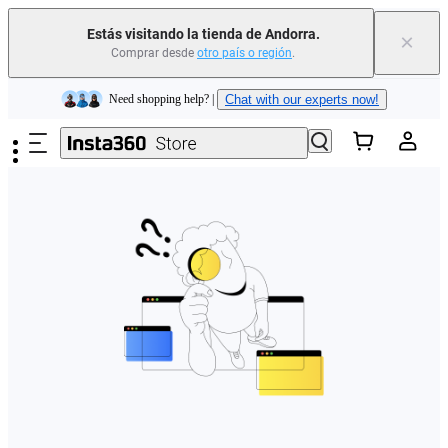
Estás visitando la tienda de Andorra.
×
Comprar desde
otro país o región
.
Insta360 Luna Ultra |
Ya disponible
| Envío gratuito
Saltar al contenido principal
Need shopping help? |
Chat with our experts now!
Insta360 Luna Ultra |
Ya disponible
| Envío gratuito