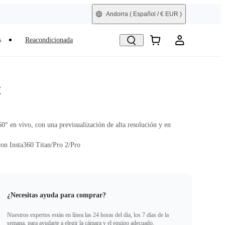
Andorra
( Español / € EUR )
s
Reacondicionada
t
0° en vivo, con una previsualización de alta resolución y en
on Insta360 Titan/Pro 2/Pro
¿Necesitas ayuda para comprar?
Nuestros expertos están en línea las 24 horas del día, los 7 días de la
semana, para ayudarte a elegir la cámara y el equipo adecuado.