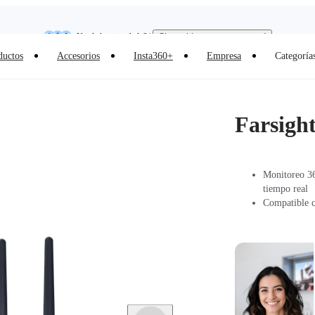
Insta360 Luna Ultra |
Ya disponible
| Envío gratuito
Need shopping help? |
Chat with our experts now!
ductos
Accesorios
Insta360+
Empresa
Categoría
Insta360 Luna Ultra |
Ya disponible
| Envío gratuito
Farsigh
Monitoreo 36
tiempo real
Compatible c