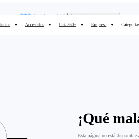
Insta360 Luna Ultra |
Ya disponible
| Envío gratuito
Need shopping help? |
Chat with our experts now!
ductos
Accesorios
Insta360+
Empresa
Categoría
Insta360 Luna Ultra |
Ya disponible
| Envío gratuito
¡Qué mala
Esta página no está disponible 