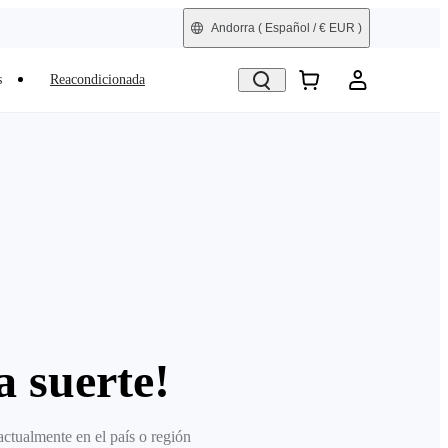
Andorra
( Español / € EUR )
s
Reacondicionada
 suerte!
actualmente en el país o región