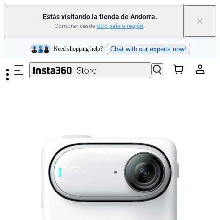
Estás visitando la tienda de Andorra.
×
Comprar desde
otro país o región
.
Insta360 Luna Ultra |
Ya disponible
| Envío gratuito
Saltar al contenido principal
Need shopping help? |
Chat with our experts now!
Insta360 Luna Ultra |
Ya disponible
| Envío gratuito