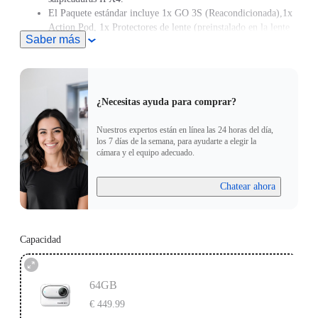
El Paquete estándar incluye 1x GO 3S (Reacondicionada),1x
Action Pod, 1x Protectores de lente (preinstalado en la lente
Saber más
por defecto), 1x Colgante magnético, 1x Soporte pivotante y
1x Easy Clip.
Nota: Si tienes un marcapasos, no lleves tu GO 3S en el
pecho ni utilices el Colgante magnético debido a su
magnetismo.
¿Necesitas ayuda para comprar?
Nuestros expertos están en línea las 24 horas del día,
los 7 días de la semana, para ayudarte a elegir la
cámara y el equipo adecuado.
Chatear ahora
Capacidad
64GB
€ 449.99