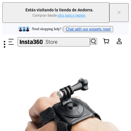
Insta360 Luna Ultra |
Ya disponible
| Envío gratuito
Estás visitando la tienda de Andorra.
×
Comprar desde
otro país o región
.
Need shopping help? |
Chat with our experts now!
Saltar al contenido principal
Insta360 Luna Ultra |
Ya disponible
| Envío gratuito