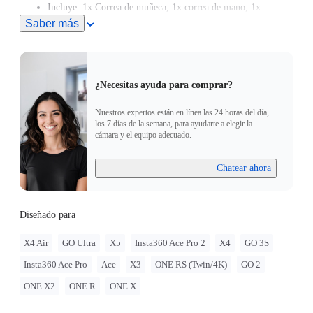
Incluye: 1x Correa de muñeca, 1x correa de mano, 1x
montura, 1x tornillo de pulgar de 1/4", 1x adaptador de
Saber más
montura de cámara de 1/4".
¿Necesitas ayuda para comprar?
Nuestros expertos están en línea las 24 horas del día,
los 7 días de la semana, para ayudarte a elegir la
cámara y el equipo adecuado.
Chatear ahora
Diseñado para
X4 Air
GO Ultra
X5
Insta360 Ace Pro 2
X4
GO 3S
Insta360 Ace Pro
Ace
X3
ONE RS (Twin/4K)
GO 2
ONE X2
ONE R
ONE X