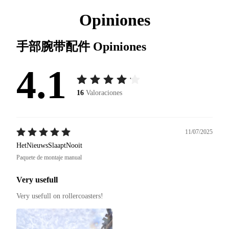
Opiniones
手部腕带配件
Opiniones
4.1
16
Valoraciones
11/07/2025
HetNieuwsSlaaptNooit
Paquete de montaje manual
Very usefull
Very usefull on rollercoasters!