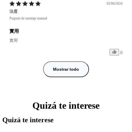
02/06/2024
法度
Paquete de montaje manual
實用
實用
0
Mostrar todo
Quizá te interese
Quizá te interese