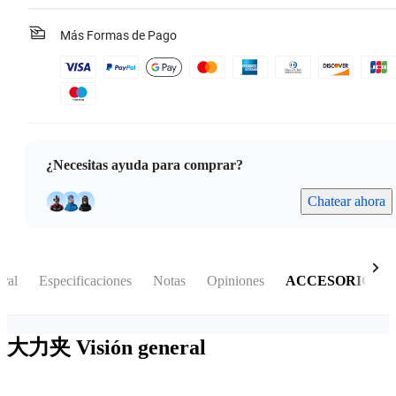
Más Formas de Pago
¿Necesitas ayuda para comprar?
Chatear ahora
eral
Especificaciones
Notas
Opiniones
ACCESORIOS
大力夹
Visión general