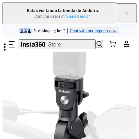
Estás visitando la tienda de Andorra.
×
Comprar desde
otro país o región
.
Insta360 Luna Ultra |
Ya disponible
| Envío gratuito
Saltar al contenido principal
Need shopping help? |
Chat with our experts now!
Insta360 Luna Ultra |
Ya disponible
| Envío gratuito