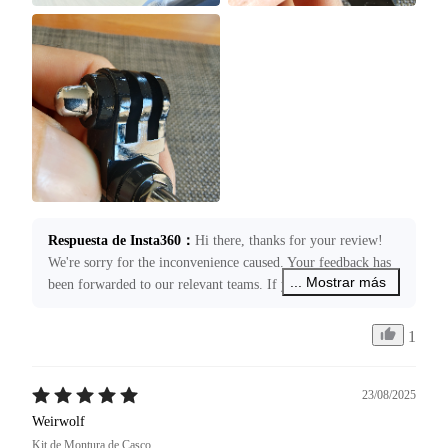
Respuesta de Insta360
：
Hi there, thanks for your review! 
We're sorry for the inconvenience caused. Your feedback has 
... Mostrar más
been forwarded to our relevant teams. If you require any 
assistance, please submit a case request through 
service@insta360.com. We’re more than happy to assist you!
1
23/08/2025
Weirwolf
Kit de Montura de Casco