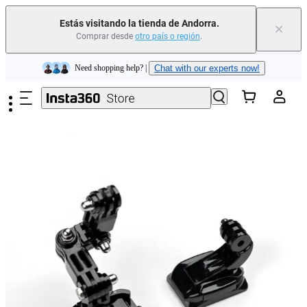
Estás visitando la tienda de Andorra.
×
Comprar desde
otro país o región
.
Insta360 Luna Ultra |
Ya disponible
| Envío gratuito
Saltar al contenido principal
Need shopping help? |
Chat with our experts now!
Insta360 Luna Ultra |
Ya disponible
| Envío gratuito