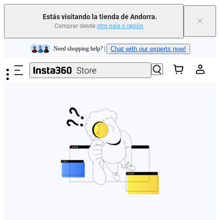
Estás visitando la tienda de Andorra.
×
Comprar desde
otro país o región
.
Insta360 Luna Ultra |
Ya disponible
| Envío gratuito
Saltar al contenido principal
Need shopping help? |
Chat with our experts now!
Insta360 Luna Ultra |
Ya disponible
| Envío gratuito