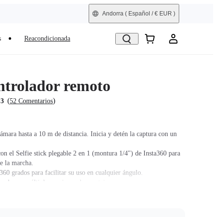
Andorra
( Español / € EUR )
s
Reacondicionada
ntrolador remoto
(
)
.3
52 Comentarios
ámara hasta a 10 m de distancia. Inicia y detén la captura con un
on el Selfie stick plegable 2 en 1 (montura 1/4") de Insta360 para
re la marcha.
360 grados para facilitar su uso en cualquier ángulo.
rsal para múltiples opciones de montaje.
ar la compatibilidad de la cámara, por favor, consulta el sitio web
nsta360 y mantén actualizado el firmware del mini-controlador