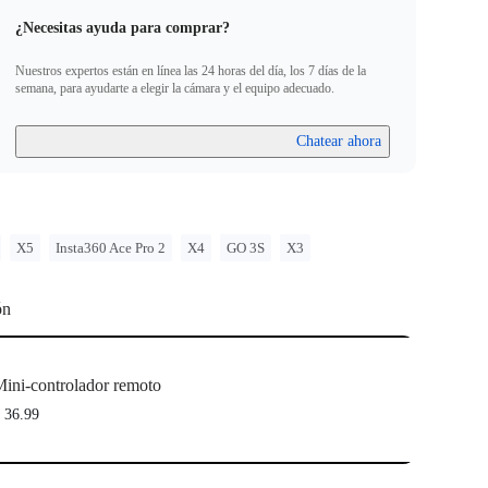
¿Necesitas ayuda para comprar?
Nuestros expertos están en línea las 24 horas del día, los 7 días de la
semana, para ayudarte a elegir la cámara y el equipo adecuado.
Chatear ahora
X5
Insta360 Ace Pro 2
X4
GO 3S
X3
ón
ini-controlador remoto
 36.99