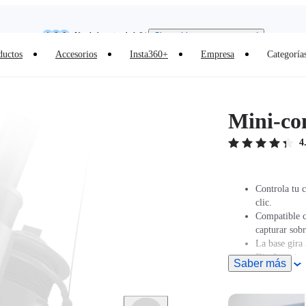
Insta360 Luna Ultra |
Ya disponible
| Envío gratuito
Need shopping help? |
Chat with our experts now!
ductos
Accesorios
Insta360+
Empresa
Categoría
Insta360 Luna Ultra |
Ya disponible
| Envío gratuito
Mini-co
4
Controla tu c
clic.
Compatible c
capturar sob
La base gira 
Diseño unive
Saber más
Para comprob
oficial de I
remoto.