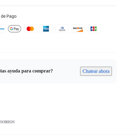
 de Pago
itas ayuda para comprar?
Chatear ahora
SORIOS