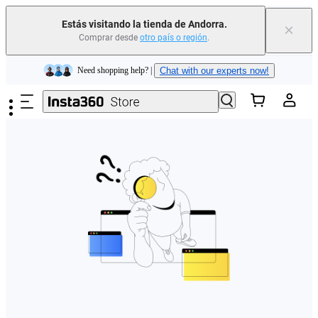
Estás visitando la tienda de Andorra.
×
Comprar desde
otro país o región
.
Insta360 Luna Ultra |
Ya disponible
| Envío gratuito
Saltar al contenido principal
Need shopping help? |
Chat with our experts now!
Insta360 Luna Ultra |
Ya disponible
| Envío gratuito