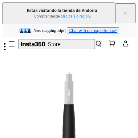
Estás visitando la tienda de Andorra.
×
Comprar desde
otro país o región
.
Insta360 Luna Ultra |
Ya disponible
| Envío gratuito
Saltar al contenido principal
Need shopping help? |
Chat with our experts now!
Insta360 Luna Ultra |
Ya disponible
| Envío gratuito