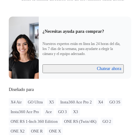
¿Necesitas ayuda para comprar?
Nuestros expertos están en línea las 24 horas del día,
los 7 días de la semana, para ayudarte a elegir la
cámara y el equipo adecuado.
Chatear ahora
Diseñado para
X4 Air
GO Ultra
X5
Insta360 Ace Pro 2
X4
GO 3S
Insta360 Ace Pro
Ace
GO 3
X3
ONE RS 1-Inch 360 Edition
ONE RS (Twin/4K)
GO 2
ONE X2
ONE R
ONE X