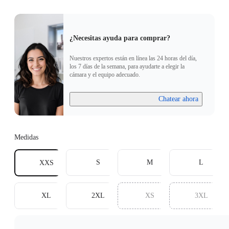
¿Necesitas ayuda para comprar?
Nuestros expertos están en línea las 24 horas del día,
los 7 días de la semana, para ayudarte a elegir la
cámara y el equipo adecuado.
Chatear ahora
Medidas
S
M
L
XXS
XL
2XL
XS
3XL