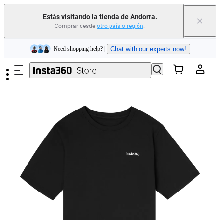
Estás visitando la tienda de Andorra.
×
Comprar desde
otro país o región
.
Insta360 Luna Ultra |
Ya disponible
| Envío gratuito
Saltar al contenido principal
Need shopping help? |
Chat with our experts now!
Insta360 Luna Ultra |
Ya disponible
| Envío gratuito