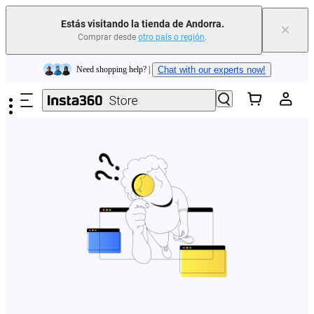
Estás visitando la tienda de Andorra.
×
Comprar desde
otro país o región
.
Insta360 Luna Ultra |
Ya disponible
| Envío gratuito
Saltar al contenido principal
Need shopping help? |
Chat with our experts now!
Insta360 Luna Ultra |
Ya disponible
| Envío gratuito