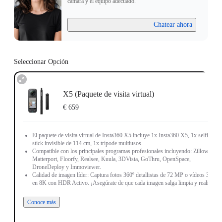
cámara y el equipo adecuado.
Chatear ahora
Seleccionar Opción
X5 (Paquete de visita virtual)
€ 659
El paquete de visita virtual de Insta360 X5 incluye 1x Insta360 X5, 1x selfie
stick invisible de 114 cm, 1x trípode multiusos.
Compatible con los principales programas profesionales incluyendo: Zillow,
Matterport, Floorfy, Realsee, Kuula, 3DVista, GoThru, OpenSpace,
DroneDeploy y Immoviewer.
Calidad de imagen líder: Captura fotos 360º detallistas de 72 MP o vídeos 360º
en 8K con HDR Activo. ¡Asegúrate de que cada imagen salga limpia y realista!
Conoce más