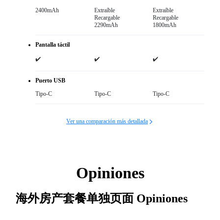
2400mAh
Extraíble

Extraíble

Recargable

Recargable

2290mAh
1800mAh
Pantalla táctil
✔️
✔️
✔️
Puerto USB
Tipo-C
Tipo-C
Tipo-C
Ver una comparación más detallada
Opiniones
海外房产套餐单独页面
Opiniones