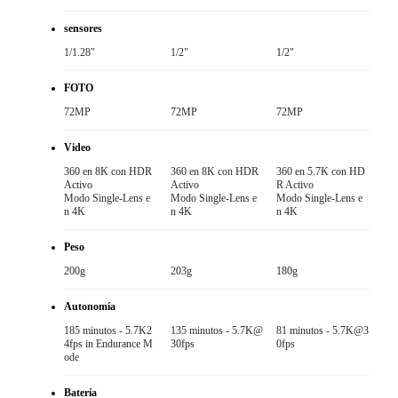
sensores
1/1.28"
1/2"
1/2"
FOTO
72MP
72MP
72MP
Video
360 en 8K con HDR 
360 en 8K con HDR 
360 en 5.7K con HD
Activo

Activo

R Activo

Modo Single-Lens e
Modo Single-Lens e
Modo Single-Lens e
n 4K
n 4K
n 4K
Peso
200g
203g
180g
Autonomía
185 minutos - 5.7K2
135 minutos - 5.7K@
81 minutos - 5.7K@3
4fps in Endurance M
30fps
0fps
ode
Batería