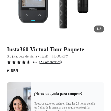
1/3
Insta360 Virtual Tour Paquete
X5 (Paquete de visita virtual)
FLOORFY
(
)
4.5
2 Comentarios
€ 659
¿Necesitas ayuda para comprar?
Nuestros expertos están en línea las 24 horas del día,
los 7 días de la semana, para ayudarte a elegir la