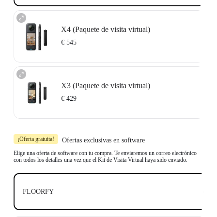
X4 (Paquete de visita virtual)
€ 545
Incluye 1x Insta360 X4, 1x Selfie Stick Invisible de 114 cm y 1x Trípode
Multiusos.
X3 (Paquete de visita virtual)
Compatible con los principales programas profesionales como Floorfy,
Realsee, Kuula, 3DVista, GoThru, OpenSpace y DroneDeploy.
€ 429
Conoce más
Incluye 1x Insta360 X3, 1x Selfie Stick Invisible de 114 cm y 1x Trípode
Multiusos.
¡Oferta gratuita!
Ofertas exclusivas en software
Compatible con los principales programas profesionales como Floorfy,
Realsee, Kuula, 3DVista, GoThru, OpenSpace y DroneDeploy.
Elige una oferta de software con tu compra. Te enviaremos un correo electrónico
con todos los detalles una vez que el Kit de Visita Virtual haya sido enviado.
Conoce más
€ 0
FLOORFY