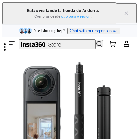
Insta360 Luna Ultra |
Ya disponible
| Envío gratuito
Estás visitando la tienda de Andorra.
×
Comprar desde
otro país o región
.
Need shopping help? |
Chat with our experts now!
Saltar al contenido principal
Insta360 Luna Ultra |
Ya disponible
| Envío gratuito