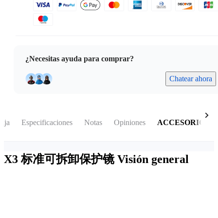
¿Necesitas ayuda para comprar?
Chatear ahora
caja
Especificaciones
Notas
Opiniones
ACCESORIOS
X3 标准可拆卸保护镜
Visión general