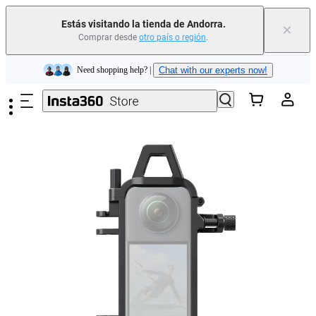
Insta360 Luna Ultra |
Ya disponible
| Envío gratuito
Estás visitando la tienda de Andorra.
×
Comprar desde
otro país o región
.
Need shopping help? |
Chat with our experts now!
Saltar al contenido principal
Insta360 Luna Ultra |
Ya disponible
| Envío gratuito