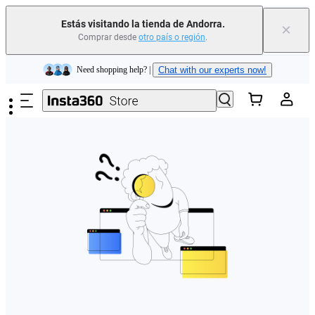
Estás visitando la tienda de Andorra.
×
Comprar desde
otro país o región
.
Insta360 Luna Ultra |
Ya disponible
| Envío gratuito
Saltar al contenido principal
Need shopping help? |
Chat with our experts now!
Insta360 Luna Ultra |
Ya disponible
| Envío gratuito