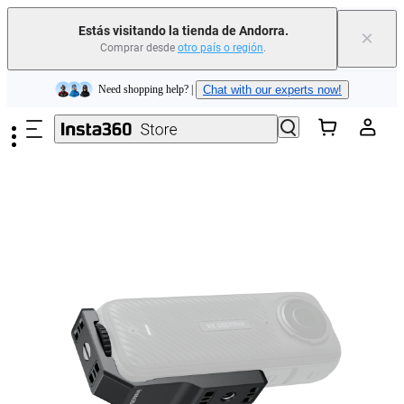
Estás visitando la tienda de Andorra.
×
Comprar desde
otro país o región
.
Insta360 Luna Ultra |
Ya disponible
| Envío gratuito
Saltar al contenido principal
Need shopping help? |
Chat with our experts now!
Insta360 Luna Ultra |
Ya disponible
| Envío gratuito