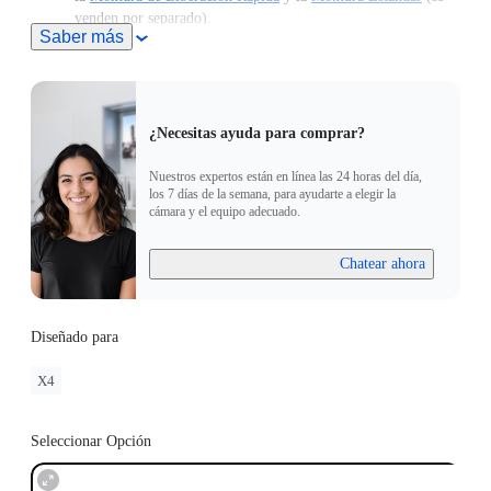
venden por separado).
Saber más
Interfaz variable, admite tornillos de 1/4" y conectores de dos
clavijas.
¿Necesitas ayuda para comprar?
Nuestros expertos están en línea las 24 horas del día,
los 7 días de la semana, para ayudarte a elegir la
cámara y el equipo adecuado.
Chatear ahora
Diseñado para
X4
Seleccionar Opción