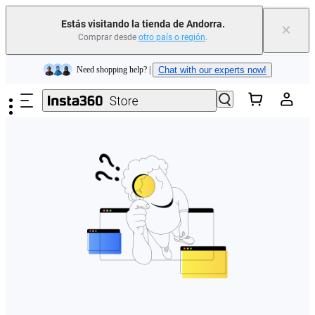
Estás visitando la tienda de Andorra.
×
Comprar desde
otro país o región
.
Insta360 Luna Ultra |
Ya disponible
| Envío gratuito
Saltar al contenido principal
Need shopping help? |
Chat with our experts now!
Insta360 Luna Ultra |
Ya disponible
| Envío gratuito