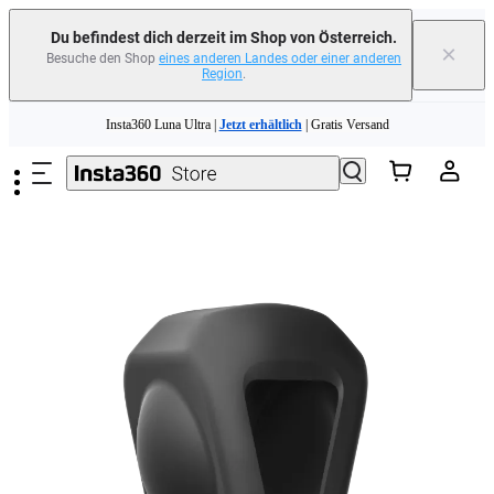
erfahren
Du befindest dich derzeit im Shop von Österreich.
×
Besuche den Shop
eines anderen Landes oder einer anderen
Region
.
Need shopping help? |
Chat with our experts now!
Zum Hauptinhalt springen
Insta360 Luna Ultra |
Jetzt erhältlich
| Gratis Versand