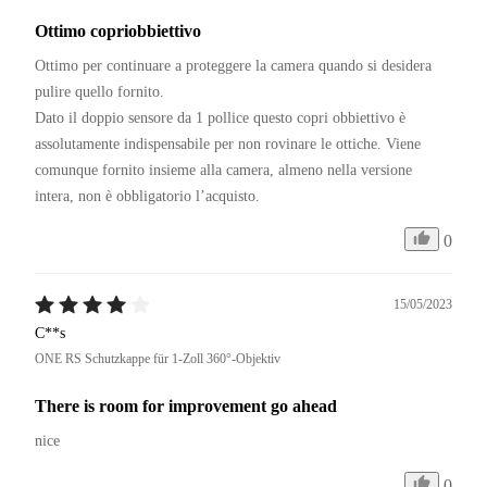
Ottimo copriobbiettivo
Ottimo per continuare a proteggere la camera quando si desidera 
pulire quello fornito.

Dato il doppio sensore da 1 pollice questo copri obbiettivo è 
assolutamente indispensabile per non rovinare le ottiche. Viene 
comunque fornito insieme alla camera, almeno nella versione 
intera, non è obbligatorio l’acquisto.
0
15/05/2023
C**s
ONE RS Schutzkappe für 1-Zoll 360°-Objektiv
There is room for improvement go ahead
nice 
0