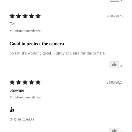
26/06/2025
Doi
Multifunktionsrahmen
Good to protect the camera
So far, it's working good. Sturdy and safe for the camera.
2
24/06/2025
Showme
Multifunktionsrahmen
👍
이것도그냥사
2