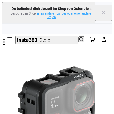
Du befindest dich derzeit im Shop von Österreich.
Insta360 Luna Ultra |
Jetzt erhältlich
| Gratis Versand
×
Besuche den Shop
eines anderen Landes oder einer anderen
Tausche dein altes Gerät ein und erhalte Geld für deinen Neukauf.｜
Mehr
Region
.
erfahren
Zum Hauptinhalt springen
Need shopping help? |
Chat with our experts now!
Insta360 Luna Ultra |
Jetzt erhältlich
| Gratis Versand