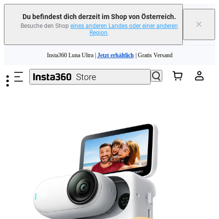
Du befindest dich derzeit im Shop von Österreich.
×
Besuche den Shop
eines anderen Landes oder einer anderen
Region
.
Zum Hauptinhalt springen
Insta360 Luna Ultra |
Jetzt erhältlich
| Gratis Versand
Tausche dein altes Gerät ein und erhalte Geld für deinen Neukauf.｜
Mehr
erfahren
Need shopping help? |
Chat with our experts now!
Insta360 Luna Ultra |
Jetzt erhältlich
| Gratis Versand