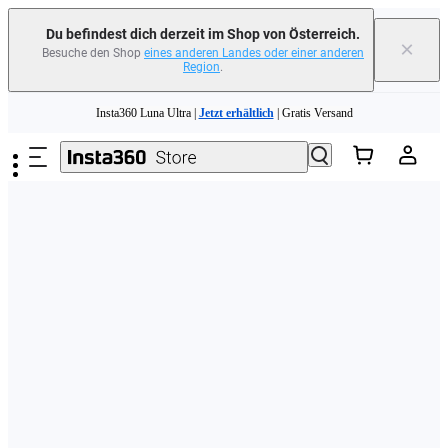
erfahren
Du befindest dich derzeit im Shop von Österreich.
×
Besuche den Shop
eines anderen Landes oder einer anderen
Region
.
Need shopping help? |
Chat with our experts now!
Zum Hauptinhalt springen
Insta360 Luna Ultra |
Jetzt erhältlich
| Gratis Versand