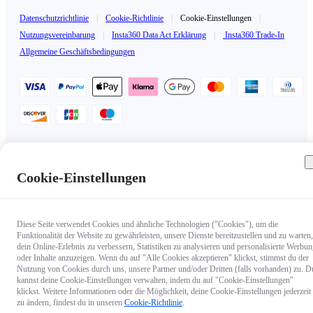
Datenschutzrichtlinie
|
Cookie-Richtlinie
|
Cookie-Einstellungen
|
Nutzungsvereinbarung
|
Insta360 Data Act Erklärung
|
Insta360 Trade-In
Allgemeine Geschäftsbedingungen
Österreich（Deutsch / €EUR）
Copyright © 2025 Insta360 All rights reserved.
Cookie-Einstellungen
Diese Seite verwendet Cookies und ähnliche Technologien ("Cookies"), um die
Funktionalität der Website zu gewährleisten, unsere Dienste bereitzustellen und zu warten,
dein Online-Erlebnis zu verbessern, Statistiken zu analysieren und personalisierte Werbu
oder Inhalte anzuzeigen. Wenn du auf "Alle Cookies akzeptieren" klickst, stimmst du der
Nutzung von Cookies durch uns, unsere Partner und/oder Dritten (falls vorhanden) zu. D
kannst deine Cookie-Einstellungen verwalten, indem du auf "Cookie-Einstellungen"
klickst. Weitere Informationen oder die Möglichkeit, deine Cookie-Einstellungen jederzeit
zu ändern, findest du in unseren
Cookie-Richtlinie
.