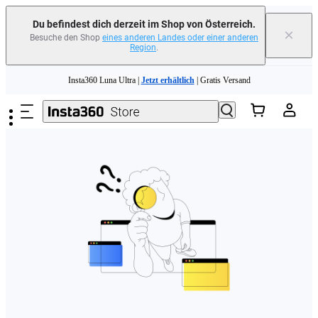
erfahren
Du befindest dich derzeit im Shop von Österreich.
×
Besuche den Shop
eines anderen Landes oder einer anderen
Region
.
Need shopping help? |
Chat with our experts now!
Zum Hauptinhalt springen
Insta360 Luna Ultra |
Jetzt erhältlich
| Gratis Versand