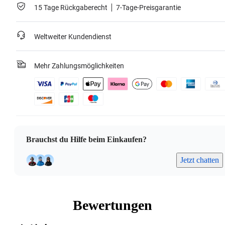
Schreibzyklen: 3.000
15 Tage Rückgaberecht
7-Tage-Preisgarantie
Mehr erfahren
Weltweiter Kundendienst
Mehr Zahlungsmöglichkeiten
Brauchst du Hilfe beim Einkaufen?
Jetzt chatten
Bewertungen