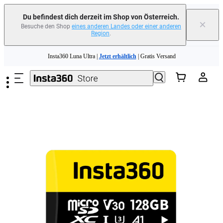
erfahren
Du befindest dich derzeit im Shop von Österreich.
×
Besuche den Shop
eines anderen Landes oder einer anderen
Region
.
Need shopping help? |
Chat with our experts now!
Zum Hauptinhalt springen
Insta360 Luna Ultra |
Jetzt erhältlich
| Gratis Versand