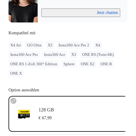
Jetzt chatten
Kompatibel mit
X4 Air
GO Ultra
X5
Insta360 Ace Pro 2
X4
Insta360 Ace Pro
Insta360 Ace
X3
ONE RS (Twin/4K)
ONE RS 1-Zoll 360° Edition
Sphere
ONE X2
ONE R
ONE X
Option auswählen
128 GB
€ 67,99