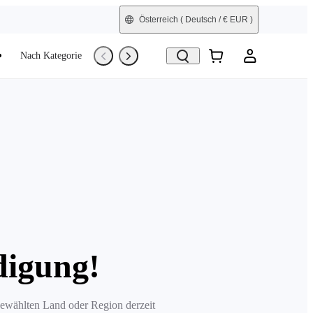
Österreich
( Deutsch / € EUR )
Nach Kategorie
Trade-In
Generalüberholt
digung!
 gewählten Land oder Region derzeit