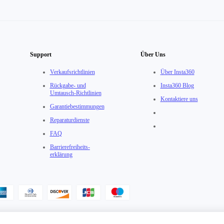
Support
Über Uns
Verkaufsrichtlinien
Über Insta360
Rückgabe- und
Insta360 Blog
Umtausch-Richtlinien
Kontaktiere uns
Garantiebestimmungen
Reparaturdienste
FAQ
Barrierefreiheits­
erklärung
tzungsvereinbarung
·
Insta360 Data Act Erklärung
·
Insta360 Trade-In Allgemeine Ges