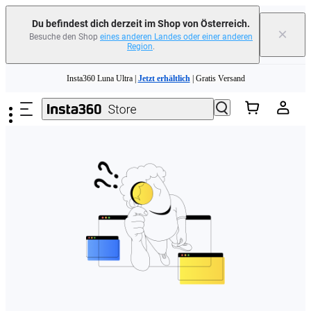
erfahren
Du befindest dich derzeit im Shop von Österreich.
×
Besuche den Shop
eines anderen Landes oder einer anderen
Region
.
Need shopping help? |
Chat with our experts now!
Zum Hauptinhalt springen
Insta360 Luna Ultra |
Jetzt erhältlich
| Gratis Versand