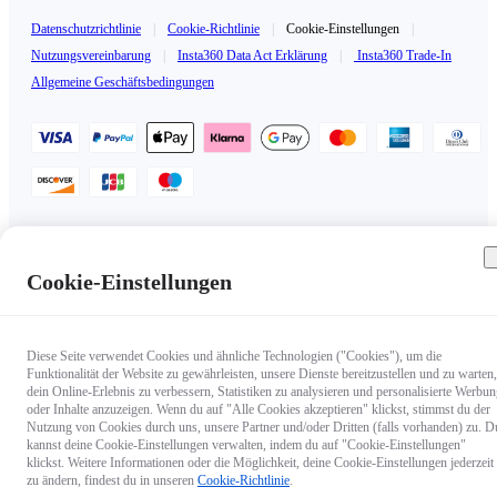
Datenschutzrichtlinie
|
Cookie-Richtlinie
|
Cookie-Einstellungen
|
Nutzungsvereinbarung
|
Insta360 Data Act Erklärung
|
Insta360 Trade-In
Allgemeine Geschäftsbedingungen
Österreich（Deutsch / €EUR）
Copyright © 2025 Insta360 All rights reserved.
Cookie-Einstellungen
Diese Seite verwendet Cookies und ähnliche Technologien ("Cookies"), um die
Funktionalität der Website zu gewährleisten, unsere Dienste bereitzustellen und zu warten,
dein Online-Erlebnis zu verbessern, Statistiken zu analysieren und personalisierte Werbu
oder Inhalte anzuzeigen. Wenn du auf "Alle Cookies akzeptieren" klickst, stimmst du der
Nutzung von Cookies durch uns, unsere Partner und/oder Dritten (falls vorhanden) zu. D
kannst deine Cookie-Einstellungen verwalten, indem du auf "Cookie-Einstellungen"
klickst. Weitere Informationen oder die Möglichkeit, deine Cookie-Einstellungen jederzeit
zu ändern, findest du in unseren
Cookie-Richtlinie
.