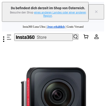
erfahren
Du befindest dich derzeit im Shop von Österreich.
×
Besuche den Shop
eines anderen Landes oder einer anderen
Region
.
Need shopping help? |
Chat with our experts now!
Zum Hauptinhalt springen
Insta360 Luna Ultra |
Jetzt erhältlich
| Gratis Versand