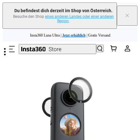
erfahren
Du befindest dich derzeit im Shop von Österreich.
×
Besuche den Shop
eines anderen Landes oder einer anderen
Region
.
Need shopping help? |
Chat with our experts now!
Zum Hauptinhalt springen
Insta360 Luna Ultra |
Jetzt erhältlich
| Gratis Versand