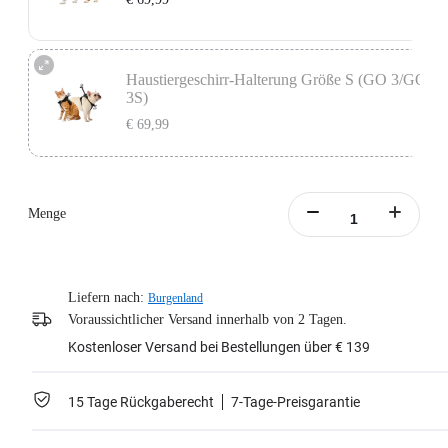
Enthält die GO Ultra Action-Halterung, die zur Befestigung deiner Kamera an
der Haustierweste konzipiert ist.
Haustiergeschirr-Halterung Größe S (GO 3/GO
3S)
Mehr erfahren
€ 69,99
Enthält das Vertikale & Horizontale Action-Halterungs-Set, das zur
Befestigung deiner Kamera an der Haustierweste konzipiert ist.
Menge
Mehr erfahren
Liefern nach:
Burgenland
Voraussichtlicher Versand innerhalb von 2 Tagen.
Kostenloser Versand bei Bestellungen über € 139
15 Tage Rückgaberecht
7-Tage-Preisgarantie