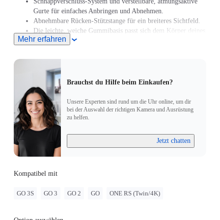
Schnappverschluss-System und verstellbare, atmungsaktive
Gurte für einfaches Anbringen und Abnehmen.
Abnehmbare Rücken-Stützstange für ein breiteres Sichtfeld.
Die leichte, weiche Gummibasis passt sich dem Körper deines
Mehr erfahren
Tieres für einen angenehmen Sitz an und hält die Kamera
sicher.
Für die Verwendung mit der GO/GO 2 musst du allerdings
einen Adapter mit einer 2-Zinken-Befestigung kaufen.
Brauchst du Hilfe beim Einkaufen?
Unsere Experten sind rund um die Uhr online, um dir
bei der Auswahl der richtigen Kamera und Ausrüstung
zu helfen.
Jetzt chatten
Kompatibel mit
GO 3S
GO 3
GO 2
GO
ONE RS (Twin/4K)