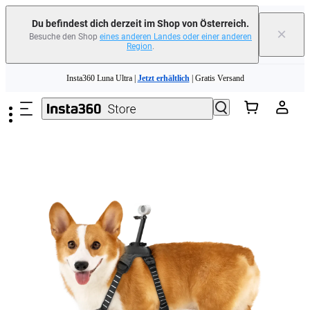
Du befindest dich derzeit im Shop von Österreich.
×
Besuche den Shop
eines anderen Landes oder einer anderen
Region
.
Zum Hauptinhalt springen
Insta360 Luna Ultra |
Jetzt erhältlich
| Gratis Versand
Tausche dein altes Gerät ein und erhalte Geld für deinen Neukauf.｜
Mehr
erfahren
Need shopping help? |
Chat with our experts now!
Insta360 Luna Ultra |
Jetzt erhältlich
| Gratis Versand