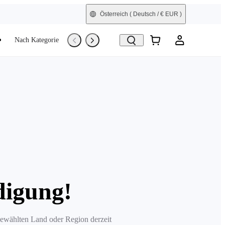
Österreich
( Deutsch / € EUR )
Nach Kategorie
Trade-In
Generalüberholt
digung!
 gewählten Land oder Region derzeit