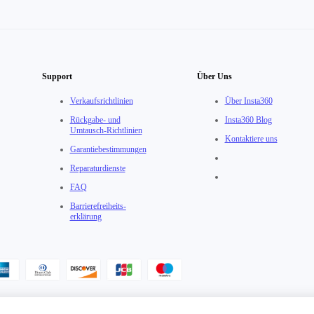
Support
Über Uns
Verkaufsrichtlinien
Über Insta360
Rückgabe- und
Insta360 Blog
Umtausch-Richtlinien
Kontaktiere uns
Garantiebestimmungen
Reparaturdienste
FAQ
Barrierefreiheits­
erklärung
tzungsvereinbarung
·
Insta360 Data Act Erklärung
·
Insta360 Trade-In Allgemeine Ges