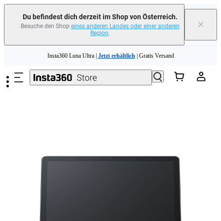
Du befindest dich derzeit im Shop von Österreich.
×
Besuche den Shop
eines anderen Landes oder einer anderen
Region
.
Zum Hauptinhalt springen
Insta360 Luna Ultra |
Jetzt erhältlich
| Gratis Versand
Tausche dein altes Gerät ein und erhalte Geld für deinen Neukauf.｜
Mehr
erfahren
Need shopping help? |
Chat with our experts now!
Insta360 Luna Ultra |
Jetzt erhältlich
| Gratis Versand