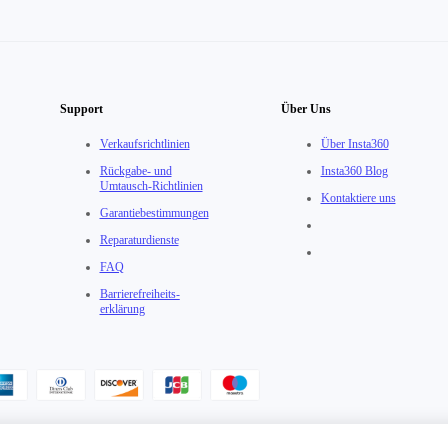
Support
Über Uns
Verkaufsrichtlinien
Über Insta360
Rückgabe- und
Insta360 Blog
Umtausch-Richtlinien
Kontaktiere uns
Garantiebestimmungen
Reparaturdienste
FAQ
Barrierefreiheits­
erklärung
tzungsvereinbarung
·
Insta360 Data Act Erklärung
·
Insta360 Trade-In Allgemeine Ges