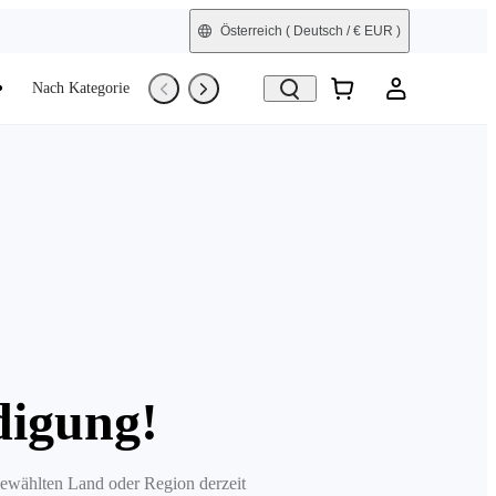
Österreich
( Deutsch / € EUR )
Nach Kategorie
Trade-In
Generalüberholt
digung!
 gewählten Land oder Region derzeit