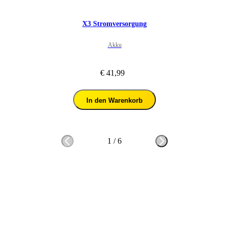
X3 Stromversorgung
Akku
€ 41,99
In den Warenkorb
1
/
6