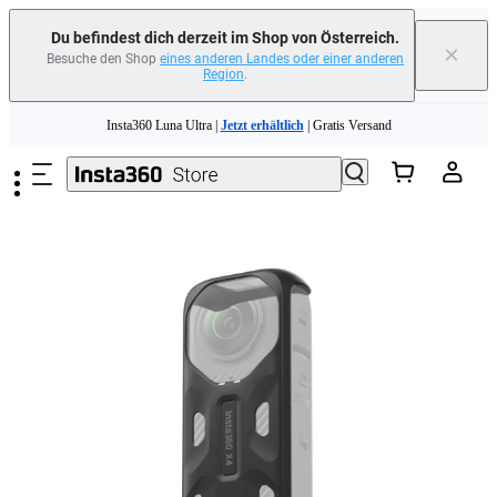
erfahren
Du befindest dich derzeit im Shop von Österreich.
×
Besuche den Shop
eines anderen Landes oder einer anderen
Region
.
Need shopping help? |
Chat with our experts now!
Zum Hauptinhalt springen
Insta360 Luna Ultra |
Jetzt erhältlich
| Gratis Versand