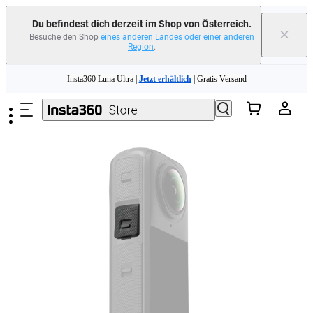
erfahren
Du befindest dich derzeit im Shop von Österreich.
×
Besuche den Shop
eines anderen Landes oder einer anderen
Region
.
Need shopping help? |
Chat with our experts now!
Zum Hauptinhalt springen
Insta360 Luna Ultra |
Jetzt erhältlich
| Gratis Versand