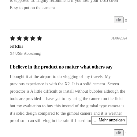
is supposed to. Highly recommend if you lose your USB cover. 
Easy to put on the camera.
0
01/06/2024
Jeffchia
X4 USB-Abdeckung
I believe in the product no matter what others say
I bought it at the airport to do vlogging of my travels. My 
previous experience is with the X2. It is a solid camera. Screen 
protector is A little difficult to install without bubbles although the 
tools are provided. I have yet to try using the camera on the field 
but my evaluation to buy this instead of the gimbal type camera is 
it’s solid design compared to the gimbal camera and it is weather 
... Mehr anzeigen
proof so I can still vlog in the rain if I need too. 

I am a very prudent user so I bought a cage not realising that you 
1
cannot use it if the heat shield for 8k is installed. 
