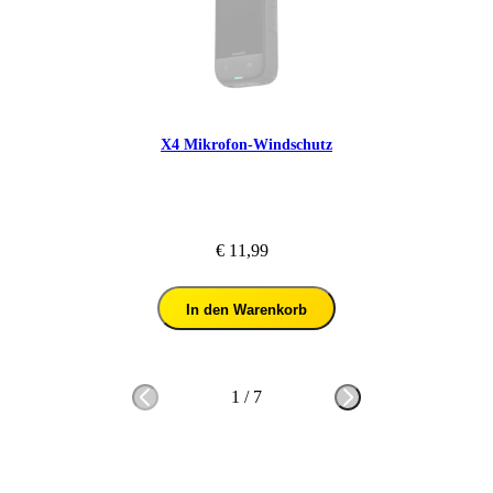
X4 Mikrofon-Windschutz
€ 11,99
In den Warenkorb
1
/
7