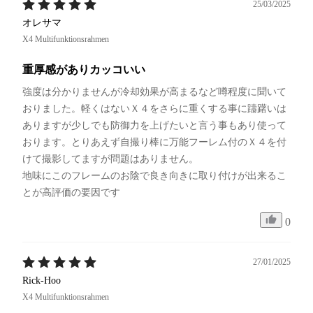
25/03/2025
オレサマ
X4 Multifunktionsrahmen
重厚感がありカッコいい
強度は分かりませんが冷却効果が高まるなど噂程度に聞いて
おりました。軽くはないＸ４をさらに重くする事に躊躇いは
ありますが少しでも防御力を上げたいと言う事もあり使って
おります。とりあえず自撮り棒に万能フーレム付のＸ４を付
けて撮影してますが問題はありません。

地味にこのフレームのお陰で良き向きに取り付けが出来るこ
とが高評価の要因です
0
27/01/2025
Rick-Hoo
X4 Multifunktionsrahmen