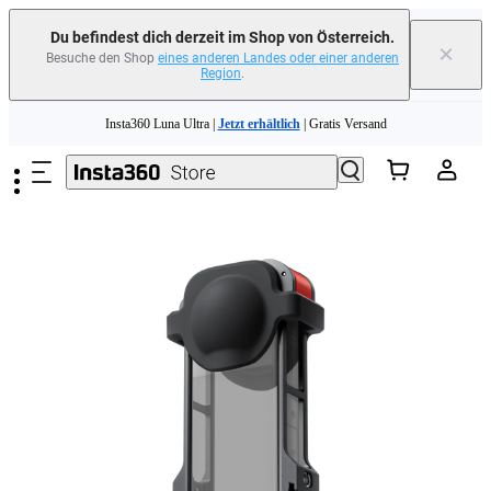
Du befindest dich derzeit im Shop von Österreich.
×
Besuche den Shop
eines anderen Landes oder einer anderen
Region
.
Zum Hauptinhalt springen
Insta360 Luna Ultra |
Jetzt erhältlich
| Gratis Versand
Tausche dein altes Gerät ein und erhalte Geld für deinen Neukauf.｜
Mehr
erfahren
Need shopping help? |
Chat with our experts now!
Insta360 Luna Ultra |
Jetzt erhältlich
| Gratis Versand