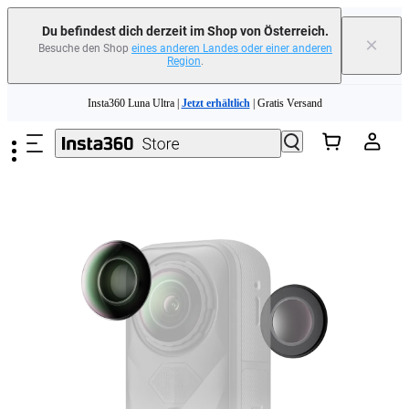
Du befindest dich derzeit im Shop von Österreich.
×
Besuche den Shop
eines anderen Landes oder einer anderen
Region
.
Zum Hauptinhalt springen
Insta360 Luna Ultra |
Jetzt erhältlich
| Gratis Versand
Tausche dein altes Gerät ein und erhalte Geld für deinen Neukauf.｜
Mehr
erfahren
Need shopping help? |
Chat with our experts now!
Insta360 Luna Ultra |
Jetzt erhältlich
| Gratis Versand