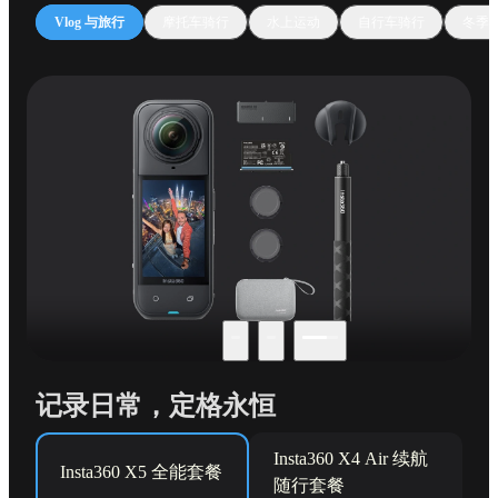
Vlog 与旅行
摩托车骑行
水上运动
自行车骑行
冬季
记录日常，定格永恒
Insta360 X4 Air 续航
Insta360 X5 全能套餐
随行套餐