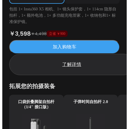
包括 1× Insta360 X5 相机、1× 镜头保护套，1× 114cm 隐形自
拍杆，1× 额外电池，1× 多功能充电管家，1× 收纳包和1× 标
准保护镜。
￥3,598
￥4,498
立省 ￥900
加入购物车
了解详情
拓展您的拍摄装备
口袋折叠脚架自拍杆
子弹时间自拍杆 2.0
（1/4" 接口版）