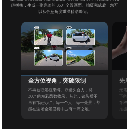
缝拼接，生成一张完整的 360° 全景画面。拍摄完成后，您可
以从任意角度重温精彩瞬间。
全方位视角，突破限制
先
不再被取景框束缚。双镜头合力，将
无需
360° 的精彩悉数收录。从此，镜头后不
下的，
再有“隐形人”，每一个人、每一处景，都
穿梭
能在这场全景盛宴中占有一席之地。
拍摄