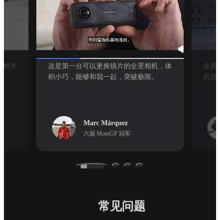
前根本
这是第一台可以更换镜片的全景相机，体
全景
积小巧，能够和我一起，突破极限。
机或
Marc Márquez
六届 MotoGP 冠军
常见问题