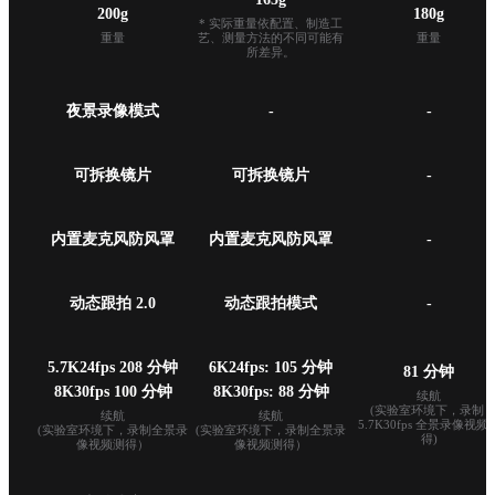
200g
180g
* 实际重量依配置、制造工
重量
艺、测量方法的不同可能有
重量
所差异。
夜景录像模式
-
-
可拆换镜片
可拆换镜片
-
内置麦克风防风罩
内置麦克风防风罩
-
动态跟拍 2.0
动态跟拍模式
-
5.7K24fps 208 分钟

6K24fps: 105 分钟

81 分钟
8K30fps 100 分钟
8K30fps: 88 分钟
续航

(实验室环境下，录制 
续航

续航

5.7K30fps 全景录像视频
(实验室环境下，录制全景录
(实验室环境下，录制全景录
得)
像视频测得）
像视频测得）