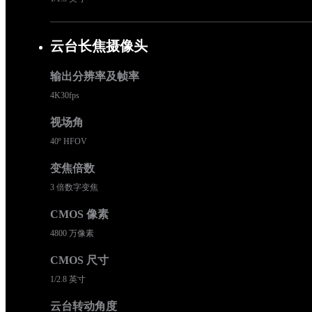
云台长焦摄像头
输出分辨率及帧率
4K30fps
视场角
40º HFOV
变焦倍数
3 倍数字变焦
CMOS 像素
4800 万像素
CMOS 尺寸
1/2.8 英寸
云台转动角度