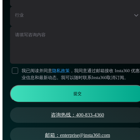
电源接口
DC 电源接口 12V 7A
行业
网口
千兆网口
请填写咨询内容
安全锁孔
1
我已阅读并同意
隐私政策
，我同意通过邮箱接收 Insta360 优
机身及环境要求
业信息和最新动态。我可以随时联系Insta360取消订阅。
尺寸（宽*高*深）
提交
685mm*76mm*85mm
净重
2.27kg
工作温度
邮箱：enterprise@insta360.com
0 至 40°C