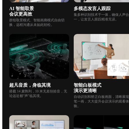
AI 智能取景

多模态发言人跟踪
会议更高效
集多种识别技术于一体，确保人声合
一，让发言人跟踪精准无误。
群组取景模式、智能画廊模式自由切
换，远程沟通从未如此轻松。
超凡音质，身临其境
智能白板模式

演示更清晰
搭载 14 麦阵列，10 米无差别拾音，无
论远近都“声”临其境。
自动识别和矫正白板画面，清晰展现
笔一画，大大提升会议演示的观看体
验。