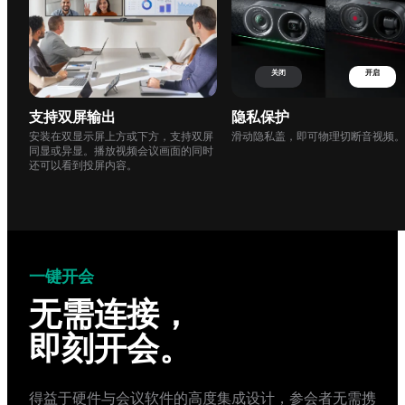
关闭
开启
支持双屏输出
隐私保护
安装在双显示屏上方或下方，支持双屏
滑动隐私盖，即可物理切断音视频。
同显或异显。播放视频会议画面的同时
还可以看到投屏内容。
一键开会
无需连接，
即刻开会。
得益于硬件与会议软件的高度集成设计，参会者无需携