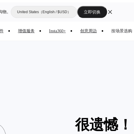
购物。
立即切换
United States（English / $USD）
件
增值服务
Insta360+
创意周边
按场景选购
很遗憾！