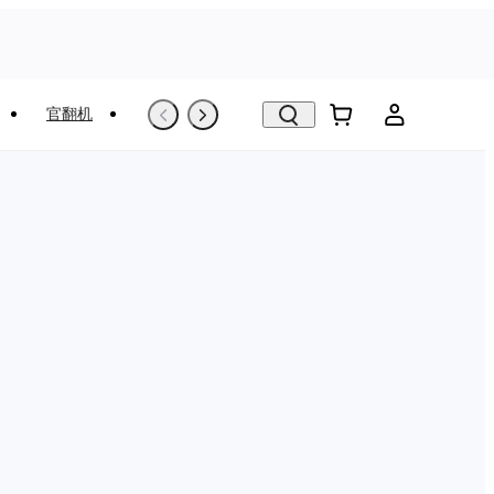
官翻机
以旧换新
VR看房