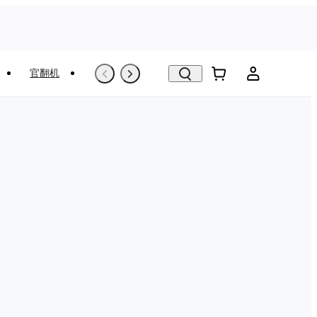
官翻机
以旧换新
VR看房