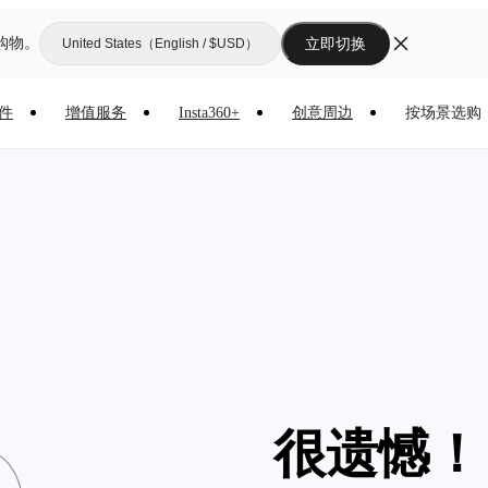
购物。
立即切换
United States（English / $USD）
件
增值服务
Insta360+
创意周边
按场景选购
很遗憾！