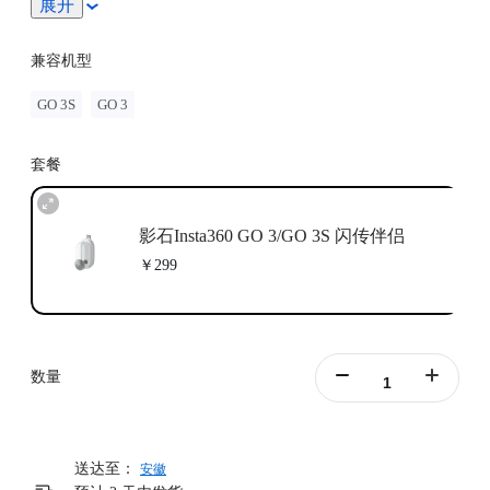
展开
为节省拍摄电量，迁移文件时建议首选搭配电源/充电宝
使用。连接拓展舱可以用于迁移小体积文件或临时使用释
放相机空间。
兼容机型
如需搭配 GO 3 使用，请将 GO 3 固件版本升级为
v1.3.11。
GO 3S
GO 3
套餐
影石Insta360 GO 3/GO 3S 闪传伴侣
￥299
数量
送达至：
安徽