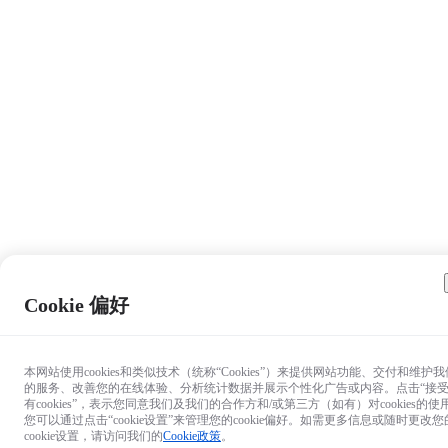
Cookie 偏好
本网站使用cookies和类似技术（统称“Cookies”）来提供网站功能、交付和维护我
的服务、改善您的在线体验、分析统计数据并展示个性化广告或内容。点击“接
对产品有疑问？

有cookies”，表示您同意我们及我们的合作方和/或第三方（如有）对cookies的使
您可以通过点击“cookie设置”来管理您的cookie偏好。如需更多信息或随时更改您
来找专家咨询
cookie设置，请访问我们的
Cookie政策
。