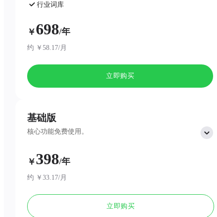
行业词库
AI 问答
698
/年
￥
约 ￥58.17/月
立即购买
基础版
核心功能免费使用。
398
包含：
/年
￥
300 分钟 AI 转写 / 月
专业模版总结
约 ￥33.17/月
一页纸可视化总结
无限云存空间
立即购买
发言人区分