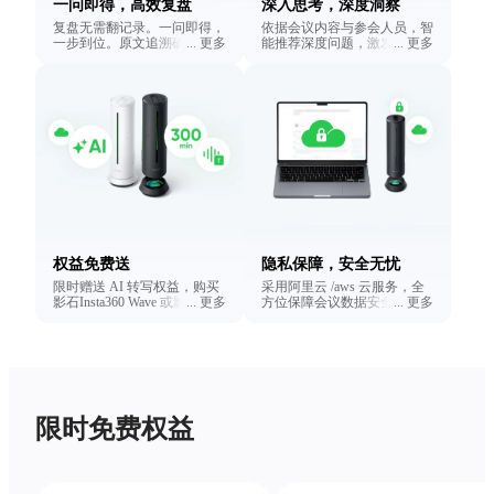
一问即得，高效复盘
深入思考，深度洞察
复盘无需翻记录。一问即得，
依据会议内容与参会人员，智
一步到位。原文追溯确保答案
...
更多
能推荐深度问题，激发讨论新
...
更多
有迹可循，提升执行效率，保
视角。不怕信息过载，洞察始
障准确性。
终在线。
权益免费送
隐私保障，安全无忧
限时赠送 AI 转写权益，购买
采用阿里云 /aws 云服务，全
影石Insta360 Wave 或影石
...
更多
方位保障会议数据安全，隐私
...
更多
Insta360 Link 2 Pro/Link 2C
保护安心无忧。
Pro 获取免费权益。
限时免费权益