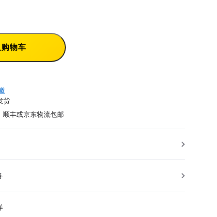
入购物车
徽
发货
，顺丰或京东物流包邮
务
样