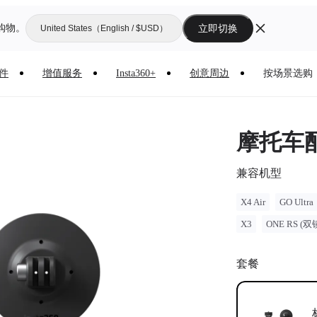
购物。
立即切换
United States（English / $USD）
件
增值服务
Insta360+
创意周边
按场景选购
摩托车
兼容机型
X4 Air
GO Ultra
X3
ONE RS (双
套餐