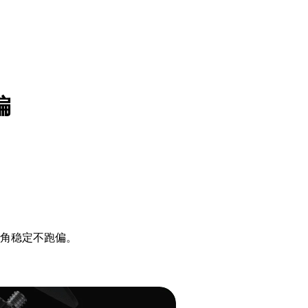
偏
角稳定不跑偏。