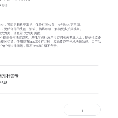
￥349
力夹，可固定相机至车把、保险杠等位置，专利结构更牢固。
座，更贴合你的头盔、油箱、挡风玻璃，解锁更多拍摄视角。
大力夹，请查看 大力夹 页面。
a360 不提供任何法律咨询。摩托车骑行用户可咨询相关专业人士，以获得道路
规的指导。使用影石Insta360 产品时，应始终遵守当地法律法规。因产品
任何法律问题，影石Insta360 概不负责。
自拍杆套餐
￥648
拍杆为高强度隐形自拍杆。